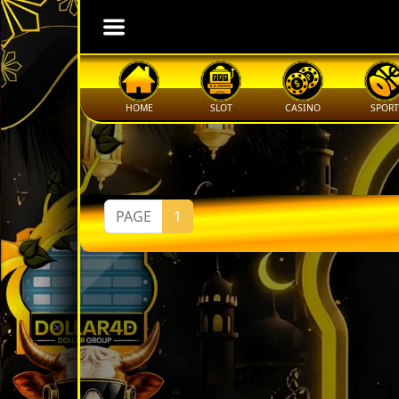
HOME
SLOT
CASINO
SPORT
PAGE
1