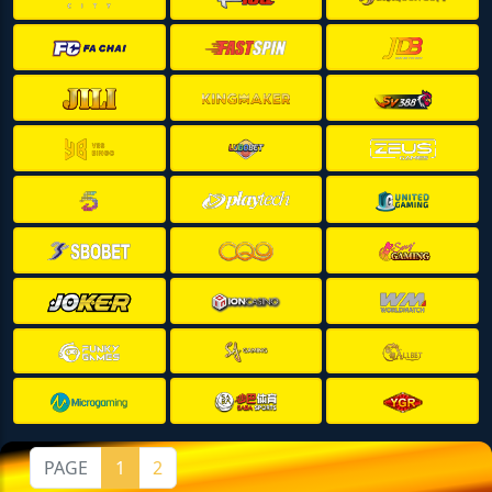
PAGE
1
2