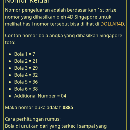
Nomor Keluar
Nomor pengeluaran adalah berdasar kan 1st prize
nomor yang dihasilkan oleh 4D Singapore untuk
melihat hasil nomor tersebut bisa dilihat di
DOLLAR4D
.
Contoh nomor bola angka yang dihasilkan Singapore
toto:
Bola 1 = 7
Bola 2 = 21
Bola 3 = 29
Bola 4 = 32
Bola 5 = 36
Bola 6 = 38
Additional Number = 04
Maka nomor buka adalah
0885
Cara perhitungan rumus:
Bola di urutkan dari yang terkecil sampai yang