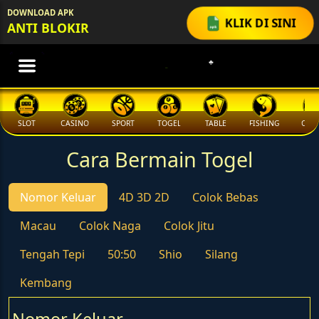
DOWNLOAD APK
KLIK DI SINI
ANTI BLOKIR
SLOT
CASINO
SPORT
TOGEL
TABLE
FISHING
COCK
Cara Bermain Togel
Nomor Keluar
4D 3D 2D
Colok Bebas
Macau
Colok Naga
Colok Jitu
Tengah Tepi
50:50
Shio
Silang
Kembang