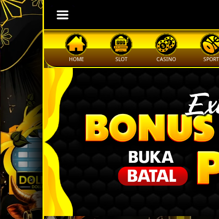
HOME
SLOT
CASINO
SPORT