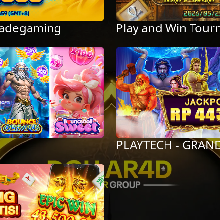
padegaming
Play and Win Tou
PLAYTECH - GRAN