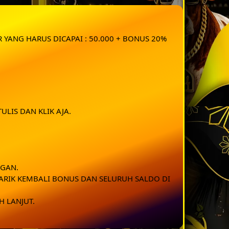
YANG HARUS DICAPAI : 50.000 + BONUS 20%
LIS DAN KLIK AJA.
NGAN.
ARIK KEMBALI BONUS DAN SELURUH SALDO DI
 LANJUT.