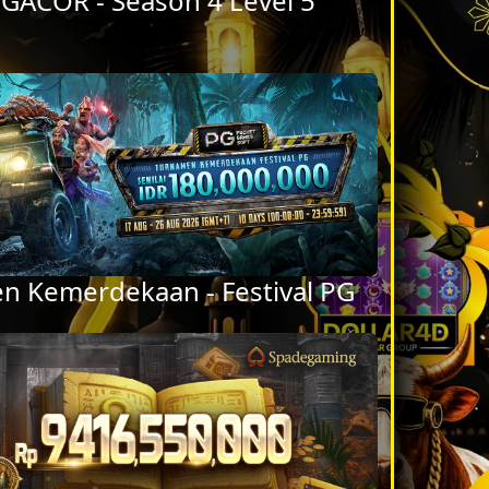
GACOR - Season 4 Level 5
n Kemerdekaan - Festival PG