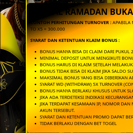
SPESIAL RAMADAN BUKA
CONTOH PERHITUNGAN TURNOVER :
APABILA 
TO X5 = 300.000
SYARAT DAN KETENTUAN KLAIM BONUS :
BONUS HANYA BISA DI CLAIM DARI PUKUL 
MINIMAL DEPOSIT UNTUK MENGIKUTI BONUS
BONUS HARUS DI KLAIM SETELAH MELAKUKA
BONUS TIDAK BISA DI KLAIM JIKA SALDO 
MAKSIMAL BONUS YANG BISA DIBERIKAN A
SYARAT WD (WITHDRAW) 5X TURNOVER (CONT
BONUS HANYA BERLAKU KHUSUS UNTUK SL
JIKA ADA TERDETEKSI INDIKASI KECURAN
JIKA TERDAPAT KESAMAAN IP, NOMOR DAN
AKUN TERSEBUT.
SYARAT DAN KETENTUAN PROMO DAPAT BE
TIDAK BERLAKU DENGAN BET TOGEL