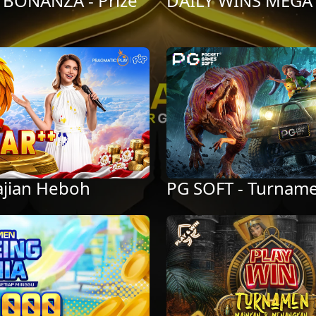
 BONANZA - Prize
DAILY WINS MEGA 
ajian Heboh
PG SOFT - Turname